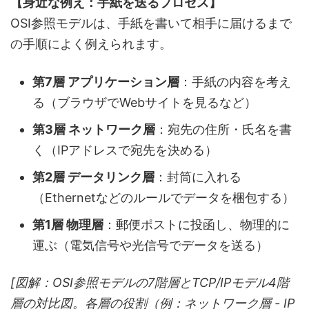
【身近な例え：手紙を送るプロセス】
OSI参照モデルは、手紙を書いて相手に届けるまで
の手順によく例えられます。
第7層 アプリケーション層
：手紙の内容を考え
る（ブラウザでWebサイトを見るなど）
第3層 ネットワーク層
：宛先の住所・氏名を書
く（IPアドレスで宛先を決める）
第2層 データリンク層
：封筒に入れる
（Ethernetなどのルールでデータを梱包する）
第1層 物理層
：郵便ポストに投函し、物理的に
運ぶ（電気信号や光信号でデータを送る）
[図解：OSI参照モデルの7階層とTCP/IPモデル4階
層の対比図。各層の役割（例：ネットワーク層 - IP