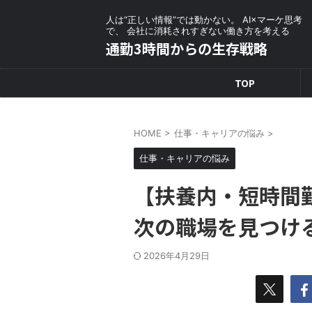
人は“正しい情報”では動かない。 AI×マーケ思考
で、 会社に消耗されすぎない働き方を考える
通勤3時間からの生存戦略
TOP
HOME
>
仕事・キャリアの悩み
>
仕事・キャリアの悩み
【扶養内・短時間
次の職場を見つけ
2026年4月29日