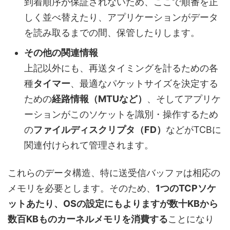
到着順序が保証されないため、ここで順番を正
しく並べ替えたり、アプリケーションがデータ
を読み取るまでの間、保管したりします。
その他の関連情報
上記以外にも、再送タイミングを計るための各
種
タイマー
、最適なパケットサイズを決定する
ための
経路情報（MTUなど）
、そしてアプリケ
ーションがこのソケットを識別・操作するため
の
ファイルディスクリプタ（FD）
などがTCBに
関連付けられて管理されます。
これらのデータ構造、特に送受信バッファは相応の
メモリを必要とします。そのため、
1つのTCPソケ
ットあたり、OSの設定にもよりますが数十KBから
数百KBものカーネルメモリを消費する
ことになり