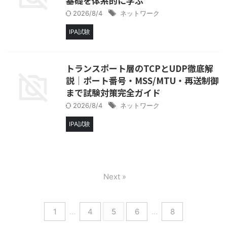
基礎を体系的に学ぶ
2026/8/4
ネットワーク
IPA試験
トランスポート層のTCPとUDP徹底解
説│ポート番号・MSS/MTU・再送制御
まで試験対策完全ガイド
2026/8/4
ネットワーク
IPA試験
Next »
1
…
4
5
6
…
8