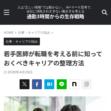
人は“正しい情報”では動かない。 AI×マーケ思考で、
会社に消耗されすぎない働き方を考える
通勤3時間からの生存戦略
HOME
>
仕事・キャリアの悩み
>
仕事・キャリアの悩み
若手医師が転職を考える前に知って
おくべきキャリアの整理方法
2026年4月29日