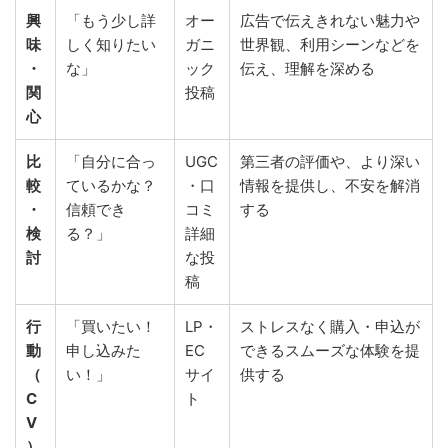
興
「もう少し詳
オー
広告で伝えきれない魅力や
味
しく知りたい
ガニ
世界観、利用シーンなどを
・
な」
ック
伝え、理解を深める
関
投稿
心
比
「自分に合っ
UGC
第三者の評価や、より深い
較
ているかな？
・口
情報を提供し、不安を解消
・
信頼でき
コミ
する
検
る？」
詳細
討
な投
稿
行
「買いたい！
LP・
ストレスなく購入・申込が
動
申し込みた
EC
できるスムーズな体験を提
（
い！」
サイ
供する
C
ト
V
）