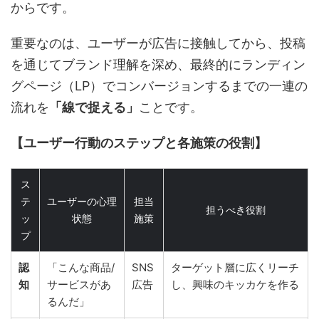
からです。
重要なのは、ユーザーが広告に接触してから、投稿
を通じてブランド理解を深め、最終的にランディン
グページ（LP）でコンバージョンするまでの一連の
流れを
「線で捉える」
ことです。
【ユーザー行動のステップと各施策の役割】
ス
テ
ユーザーの心理
担当
担うべき役割
ッ
状態
施策
プ
認
「こんな商品/
SNS
ターゲット層に広くリーチ
知
サービスがあ
広告
し、興味のキッカケを作る
るんだ」