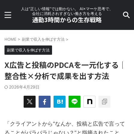
人は“正しい情報”では動かない。 AI×マーケ思考で、
会社に消耗されすぎない働き方を考える
通勤3時間からの生存戦略
HOME
>
副業で収入を伸ばす方法
>
副業で収入を伸ばす方法
X広告と投稿のPDCAを一元化する｜
整合性×分析で成果を出す方法
2026年4月29日
「クライアントから“なんか、投稿と広告で言って
ることがバラバラじゃない？”と指摘されたこと、